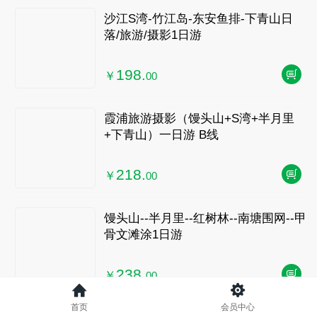
沙江S湾-竹江岛-东安鱼排-下青山日
落/旅游/摄影1日游
198.
￥
00
霞浦旅游摄影（馒头山+S湾+半月里
+下青山）一日游 B线
218.
￥
00
馒头山--半月里--红树林--南塘围网--甲
骨文滩涂1日游
238.
￥
00
首页
会员中心